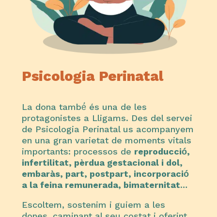
Psicologia Perinatal
La dona també́ és una de les
protagonistes a Lligams. Des del servei
de Psicologia Perinatal us acompanyem
en una gran varietat de moments vitals
importants: processos de
reproducció́,
infertilitat, pèrdua gestacional i dol,
embaràs, part, postpart, incorporació́
a la feina remunerada, bimaternitat
…
Escoltem, sostenim i guiem a les
dones, caminant al seu costat i oferint