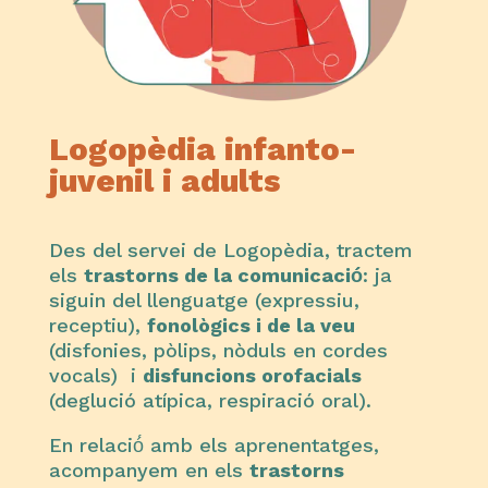
Logopèdia infanto-
juvenil i adults
Des del servei de Logopèdia, tractem
els
trastorns de la comunicació́
: ja
siguin del llenguatge (expressiu,
receptiu),
fonològics i de la veu
(disfonies, pòlips, nòduls en cordes
vocals) i
disfuncions orofacials
(deglució atípica, respiració oral).
En relació́ amb els aprenentatges,
acompanyem en els
trastorns