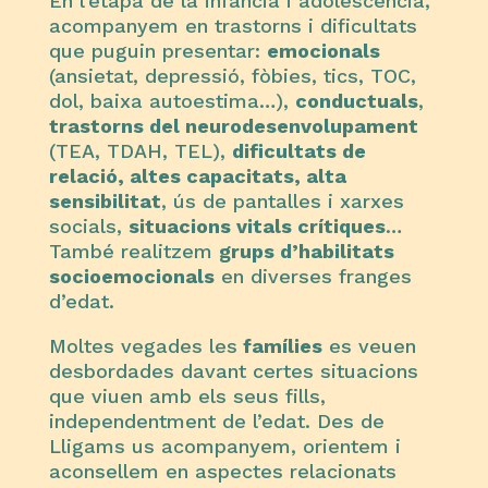
En l’etapa de la infància i adolescència,
acompanyem en trastorns i dificultats
que puguin presentar:
emocionals
(ansietat, depressió, fòbies, tics, TOC,
dol, baixa autoestima…),
conductuals
,
trastorns del neurodesenvolupament
(TEA, TDAH, TEL),
dificultats de
relació, altes capacitats, alta
sensibilitat
, ús de pantalles i xarxes
socials,
situacions vitals crítiques
…
També realitzem
grups d’habilitats
socioemocionals
en diverses franges
d’edat.
Moltes vegades les
famílies
es veuen
desbordades davant certes situacions
que viuen amb els seus fills,
independentment de l’edat. Des de
Lligams us acompanyem, orientem i
aconsellem en aspectes relacionats